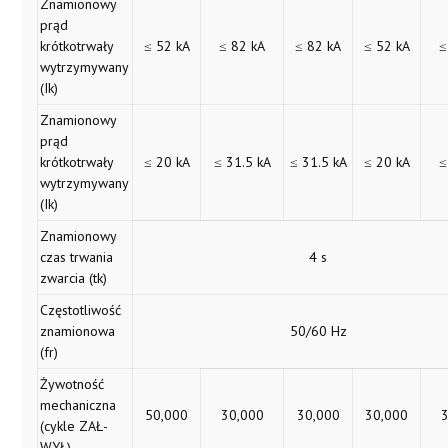
Znamionowy
prąd
krótkotrwały
≤ 52 kA
≤ 82 kA
≤ 82 kA
≤ 52 kA
≤
wytrzymywany
(Ik)
Znamionowy
prąd
krótkotrwały
≤ 20 kA
≤ 31.5 kA
≤ 31.5 kA
≤ 20 kA
≤
wytrzymywany
(Ik)
Znamionowy
czas trwania
4 s
zwarcia (tk)
Częstotliwość
znamionowa
50/60 Hz
(fr)
Żywotność
mechaniczna
50,000
30,000
30,000
30,000
(cykle ZAŁ-
WYŁ)