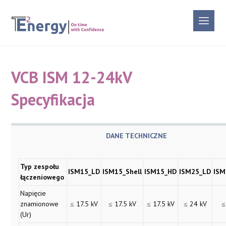
VCB ISM 12-24kV
Specyfikacja
DANE TECHNICZNE
Typ zespołu
ISM15_LD
ISM15_Shell
ISM15_HD
ISM25_LD
ISM
łączeniowego
Napięcie
znamionowe
≤ 17.5 kV
≤ 17.5 kV
≤ 17.5 kV
≤ 24 kV
≤
(Ur)