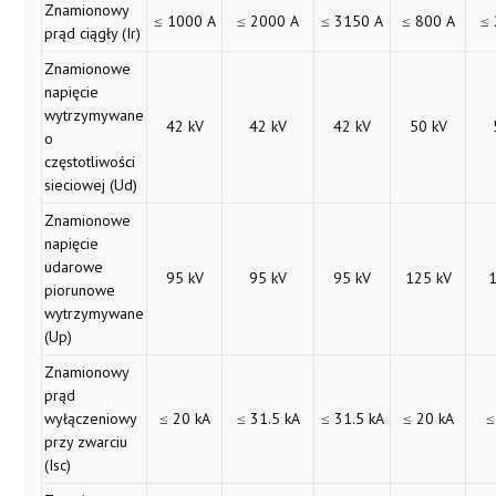
Znamionowy
≤ 1000 A
≤ 2000 A
≤ 3150 A
≤ 800 A
≤
prąd ciągły (Ir)
Znamionowe
napięcie
wytrzymywane
42 kV
42 kV
42 kV
50 kV
o
częstotliwości
sieciowej (Ud)
Znamionowe
napięcie
udarowe
95 kV
95 kV
95 kV
125 kV
piorunowe
wytrzymywane
(Up)
Znamionowy
prąd
wyłączeniowy
≤ 20 kA
≤ 31.5 kA
≤ 31.5 kA
≤ 20 kA
≤
przy zwarciu
(Isc)