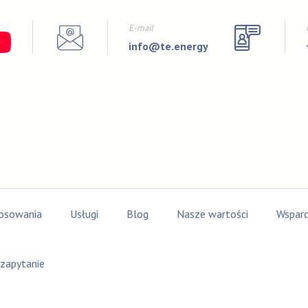
E-mail
info@te.energy
osowania
Usługi
Blog
Nasze wartości
Wsparc
 zapytanie