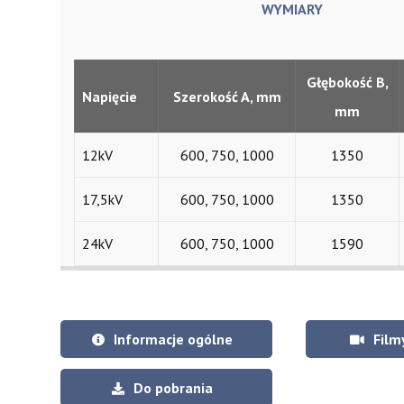
WYMIARY
Głębokość B,
Napięcie
Szerokość A, mm
mm
12kV
600, 750, 1000
1350
17,5kV
600, 750, 1000
1350
24kV
600, 750, 1000
1590
Informacje ogólne
Film
Do pobrania