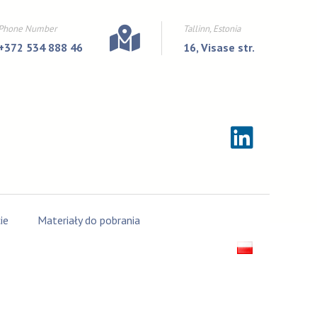
Phone Number
Tallinn, Estonia
+372 534 888 46
16, Visase str.
ie
Materiały do pobrania