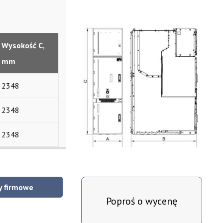
Wysokość C,
mm
2348
2348
2348
y firmowe
Poproś o wycenę